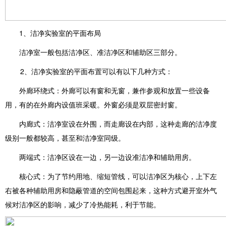
1、洁净实验室的平面布局
洁净室一般包括洁净区、准洁净区和辅助区三部分。
2、洁净实验室的平面布置可以有以下几种方式：
外廊环绕式：外廊可以有窗和无窗，兼作参观和放置一些设备
用，有的在外廊内设值班采暖。外窗必须是双层密封窗。
内廊式：洁净室设在外围，而走廊设在内部，这种走廊的洁净度
级别一般都较高，甚至和洁净室同级。
两端式：洁净区设在一边，另一边设准洁净和辅助用房。
核心式：为了节约用地、缩短管线，可以洁净区为核心，上下左
右被各种辅助用房和隐蔽管道的空间包围起来，这种方式避开室外气
候对洁净区的影响，减少了冷热能耗，利于节能。