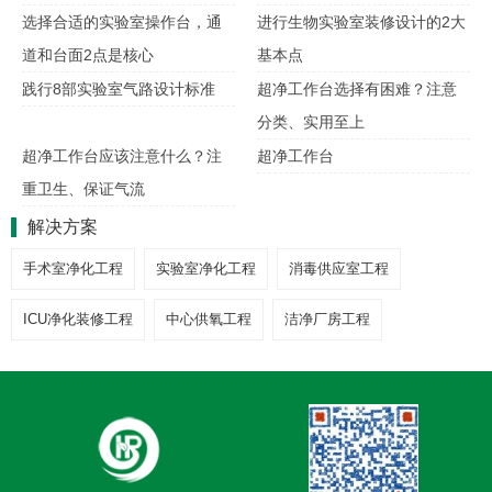
选择合适的实验室操作台，通
进行生物实验室装修设计的2大
道和台面2点是核心
基本点
践行8部实验室气路设计标准
超净工作台选择有困难？注意
分类、实用至上
超净工作台应该注意什么？注
超净工作台
重卫生、保证气流
解决方案
手术室净化工程
实验室净化工程
消毒供应室工程
ICU净化装修工程
中心供氧工程
洁净厂房工程