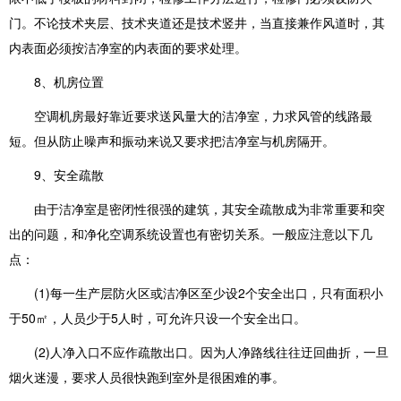
门。不论技术夹层、技术夹道还是技术竖井，当直接兼作风道时，其
内表面必须按洁净室的内表面的要求处理。
8、机房位置
空调机房最好靠近要求送风量大的洁净室，力求风管的线路最
短。但从防止噪声和振动来说又要求把洁净室与机房隔开。
9、安全疏散
由于洁净室是密闭性很强的建筑，其安全疏散成为非常重要和突
出的问题，和净化空调系统设置也有密切关系。一般应注意以下几
点：
(1)每一生产层防火区或洁净区至少设2个安全出口，只有面积小
于50㎡，人员少于5人时，可允许只设一个安全出口。
(2)人净入口不应作疏散出口。因为人净路线往往迂回曲折，一旦
烟火迷漫，要求人员很快跑到室外是很困难的事。