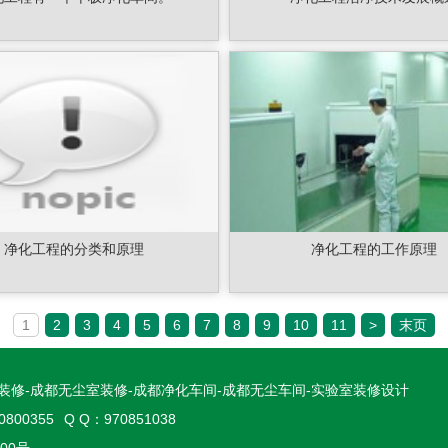
净化工程的分类和原理
净化工程的工作原理
1
2
3
4
5
6
7
8
9
10
11
>
末页
装修-成都无尘室装修-成都净化车间-成都无尘车间-实验室装修设计
0800355
Q Q：970851038