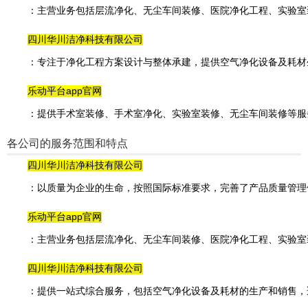
：主营业务包括层流净化、无尘车间装修、医院净化工程、实验室
四川华川洁净科技有限公司
：专注于净化工程方案设计与整体承建，提供空气净化设备及耗材生
乐动平台app官网
：提供手术室装修、手术室净化、实验室装修、无尘车间装修等服
各公司的服务范围和特点
四川华川洁净科技有限公司
：以质量为企业的生命，按照国际标准要求，完善了产品质量管理
乐动平台app官网
：主营业务包括层流净化、无尘车间装修、医院净化工程、实验室
四川华川洁净科技有限公司
：提供一站式综合服务，包括空气净化设备及耗材的生产和销售，