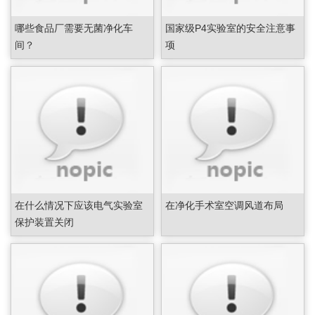
哪些食品厂需要无菌净化车
国家级P4实验室的安全注意事
间？
项
在什么情况下应该电气实验室
在净化手术室空调风道布局
保护装置关闭