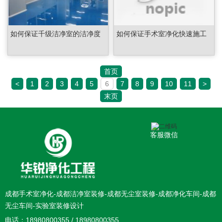
如何保证千级洁净室的洁净度
如何保证手术室净化快速施工
首页
<
1
2
3
4
5
6
7
8
9
10
11
>
末页
客服微信
成都手术室净化-成都洁净室装修-成都无尘室装修-成都净化车间-成都
无尘车间-实验室装修设计
电话：18980800355 / 18980800355