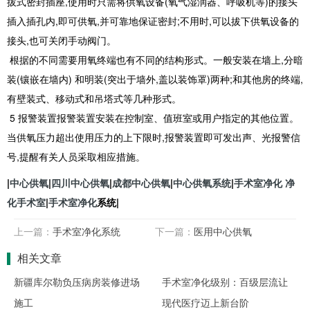
拔式密封插座,使用时只需将供氧设备(氧气湿润器、呼吸机等)的接头
插入插孔内,即可供氧,并可靠地保证密封;不用时,可以拔下供氧设备的
接头,也可关闭手动阀门。
根据的不同需要用氧终端也有不同的结构形式。一般安装在墙上,分暗
装(镶嵌在墙内) 和明装(突出于墙外,盖以装饰罩)两种;和其他房的终端,
有壁装式、移动式和吊塔式等几种形式。
5 报警装置报警装置安装在控制室、值班室或用户指定的其他位置。
当供氧压力超出使用压力的上下限时,报警装置即可发出声、光报警信
号,提醒有关人员采取相应措施。
|
中心供氧
|
四川中心供氧
|
成都中心供氧
|
中心供氧系统
|
手术室净化
净
化手术室
|
手术室净化
系统|
上一篇：
手术室净化系统
下一篇：
医用中心供氧
相关文章
新疆库尔勒负压病房装修进场
手术室净化级别：百级层流让
施工
现代医疗迈上新台阶