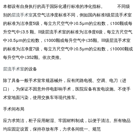
本都设有自身执行的高于国际化通行标准的净化指标。 不同级
别的
层流手术室
其空气洁净度标准不同，例如国内标准I级层流手术室
的标准为洁净度5级，每立方尺空气中≥0.5μm的尘粒数，≤100颗或每
升空气中≤3.5 颗。II级层流手术室的标准为洁净度6级，每立方尺空气
中≥0.5μm的尘粒数，≤1000颗或每升空气中≤35颗。III级层流手术室
的标准为洁净度7级，每立方尺空气中≥0.5μm的尘粒数，≤10000颗或
每升空气中≤352颗。依次类推。
层流手术室
的设备
除了具备一般手术室常规器械外，应有闭路电视、空调、电刀（进
口），为保证不因意外停电影响手术，医院应备有发电设施。不使手
术室地面污染，使用交换车等现代推车。
手术间布局
应力求简洁，柜子应用耐湿、牢固材料制成，以便于清洁。所有物品
均应固定设置，保持存放有序，力求各间统一、规范