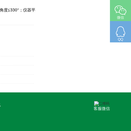
度≦330°；仪器平
微信
QQ
化
客服微信