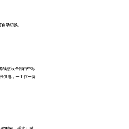
副灯自动切换。
源线敷设全部由中标
线供电，一工作一备
麻醉时间、手术计时