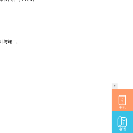
计与施工。
x
手机
电话