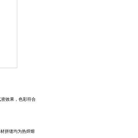
气密效果，色彩符合
卷材拼缝均为热焊熔