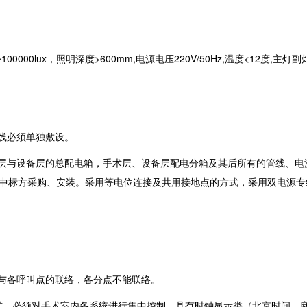
000lux，照明深度>600mm,电源电压220V/50Hz,温度<12度,主灯
线必须单独敷设。
层与设备层的总配电箱，手术层、设备层配电分箱及其后所有的管线、电
中标方采购、安装。采用等电位连接及共用接地点的方式，采用双电源专
与各呼叫点的联络，各分点不能联络。
式，必须对手术室内各系统进行集中控制，具有时钟显示类（北京时间、