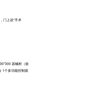
，门上设“手术
。
*300 器械柜（嵌
写台 1个多功能控制面