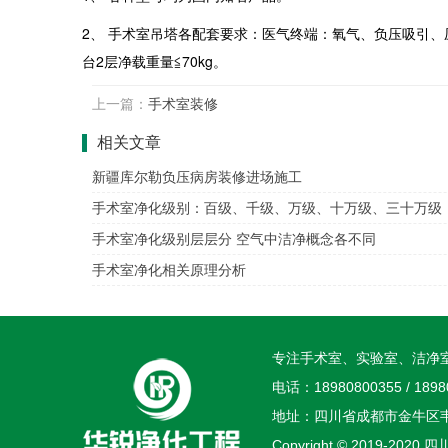
2、 手术室吊塔各配套要求：医气终端：氧气、负压吸引、压
台2层净载重量≦70kg。
上一篇：
手术室装修
相关文章
新疆库尔勒负压病房装修进场施工
手术室净化级别：百级、千级、万级、十万级、三十万级
手术室净化级别层层分 空气中洁净概念各不同
手术室净化相关原理分析
专注手术室、实验室、洁净
电话：18980800355 / 1898
地址：四川省成都市金牛区韦
Copyright © 2019-2