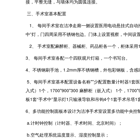
接，平整无缝，与墙体均为圆弧连接。
三、手术室基本配置
1、 每间手术室在洁净走廊一侧设置医用电动悬挂式自动推拉
中”灯，门四周采用不锈钢包边。门体上设置视察，中间设
2、 手术室配麻醉柜、器械柜、药品柜各一个，柜体采用1.2m
3、 每间手术室各配一个四联观片灯箱，一个书写台。
4、不锈钢刷手池，1.2mm厚不锈钢槽，外包彩钢板，含感
5、每间手术室基本配置设备名称**少配置数量计时器1套医用
入式）1个，1700*900*300 麻醉柜（嵌入式） 1个，1
板1套“手术中”显示灯1只输液导轨和吊钩4个1套手术吊塔1
6、多功能控制面板本设计为洁净手术室设置多功能中央控
a.计时钟控制（计时器、手术时间、北京时间）；
b.空气处理系统温度显示、湿度控制显示；