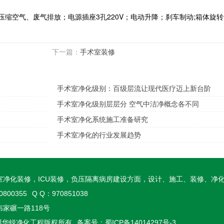
缩空气、废气排放；电源插座3孔220V；电动升降；刹车制动;箱体旋转角
下一篇：
手术室装修
手术室净化级别：百级层流让现代医疗迈上新台阶
手术室净化级别层层分 空气中洁净概念各不同
手术室净化系统施工准备研究
手术室净化的行业发展趋势
室净化装修，ICU装修，负压隔离病房建设方面，设计、施工、装修、净
0800355
Q Q：970851038
家碾一路118号
020 四川华锐净化工程版权所有
备案号：
蜀ICP备14014297号-3