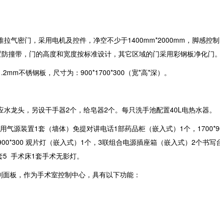
气密门，采用电机及控件，净空不少于1400mm*2000mm，脚感控制
置防撞带，门的高度和宽度按标准设计，其它区域的门采用彩钢板净化门
m不锈钢板，尺寸为：900*1700*300（宽*高*深）。
应水龙头，另设干手器2个，给皂器2个。每只洗手池配置40L电热水器。
气源装置1套（墙体）免提对讲电话1部药品柜（嵌入式）1个，1700*900
700*900*300 观片灯（嵌入式）1个，3联组合电源插座箱（嵌入式）2个书
套5 手术床1套手术无影灯。
制面板，作为手术室控制中心，具有以下功能：