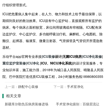
疗组织管理形式。
ICU把危重病人集中起来，在人力、物力和技术上给予最佳保障，以
期得到良好的救治效果。ICU设有中心监护站，直接观察所有监护的
病床。每个病床占面积较宽，床位间用玻璃或布帘相隔。ICU配有床
边监护仪、中心监护仪、多功能呼吸治疗机、麻醉机、心电图机、除
颤仪、起搏器、输液泵、微量注射器、气管插管及气管切开所需急救
器材。
乐动平台app官网专业承接
|ICU装修
设计|无菌ICU病房
|ICU净化装修
|
重症监护室装修
|ICU净化
|ICU、NICU净化系统|
的设计安装服务，专
业知识丰富，施工能力强，2018年为城口县人民医院、晴隆县人民医
院、巴中医院打造优质ICU装修工程，24小时服务热线18980800355
上一篇：
静配中心装修
下一篇：
手术室净化
相关文章
新疆库尔勒负压病房装修进场
手术室净化级别：百级层流让