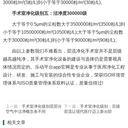
3000粒/m³(3粒/L)到小于等于30000粒/m³(30粒/L)。
手术室净化级别五：洁净度300000级
大于等于0.5μm的尘粒数大于3500000粒/m³(3500粒/L)到
小于等于10500000粒/m³(10500粒/L);大于等于5μm的尘粒数
大于30000粒/m³(30粒/L)到小于等于90000粒/m³(90粒/L)。
由以上参数我们不难看出，层流净化手术室并不是层级
越高越纯净，其手术室净化设备的建设与选择仍是需要视具
体情况而定的。乐动平台app官网是专业从事于医用净化工程
设计、研发、施工与安装的综合性专业企业，荣获ISO环境管
理体系与ISO质量管理体系双料认证，质量信得过!
上一篇：
手术室净化级别层层分
下一篇：
手术室净化级别：百级
空气中洁净概念各不同
层流让现代医疗迈上新台阶
相关文章