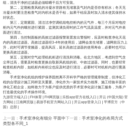
组，清洗干净的过滤器必须晾晒干后方可安装。
第二，定期检查风机的冷凝水管路有无堵塞及气封内是否存有积水；冬天无
冷凝水时要注意检查气封内积水是否干枯，如果干枯应及时加入清水使其保持水
封状态。
第三，定期紧固、清洁洁净空调机组电控柜内的元气件，每三个月应对电控
柜内元气件的螺丝进行紧固，监测其满负荷时的工作气流及温度，并对元气件表
面进行清洁。
第四，当控制面板的高效过滤器报警装置发出警报时，应及时检查净化天花
内的高效过滤器。高效过滤器经3-4年的使用后，滤网会发生堵塞，滤网前压力上
升，此时可调节变频器，提高风压，延长高效过滤器的使用寿命，必要时也可以
更换高效过滤器。
第五，定期对空气处理机机柜进行清洗和消毒。在北方地区，考虑到空气含
尘率过高，需要及时检查更换自取新风机组的初、中效过滤器。同时，也要经常
检查机柜内部，如机柜内有积尘也应及时进行清洁，必要时可对机柜内进行熏蒸
消毒。
手术室净化机组的维护保养固然离不开科学严格的管理规章制度，但净化工
程的合理设计施工同样至关重要。净化作为一家技术实力雄厚、施工经验丰富的
净化工程企业，始终致力于为客户提供优质的手术室净化设计施工服务，为客户
打造最优化的手术操作环境。
九游官方端入口
|
FH体育
|
FH网页版
|
乐投app官方在线入口
|
开云 (中国大陆) 官
方网站
|
江南网页版
|
易游手机官方网站入口
|
开云app登录入口
|
平博官方（中
国）总部
|
上一篇：
手术室净化有细分 平面中
下一篇：
手术室净化的布局方式
类型各不同_1